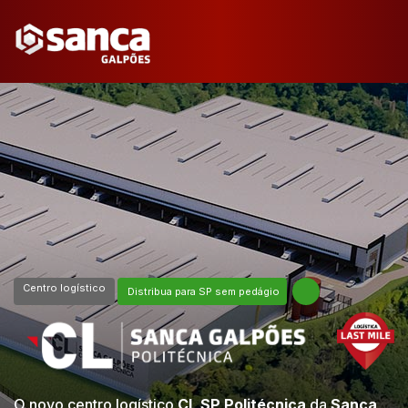
Centro logístico
Distribua para SP sem pedágio
O novo centro logístico
CL SP Politécnica
da
Sanca