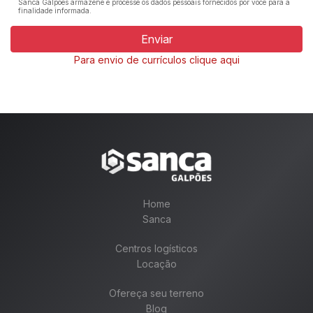
Sanca Galpões armazene e processe os dados pessoais fornecidos por você para a
finalidade informada.
AV. ESCOLA
RODOANEL
POLITÉCNICA
1 KM
5 KM
Para envio de currículos clique aqui
MARGINAL
AEROPORTO DE
PINHEIROS
GUARULHOS
7 KM
46 KM
AEROPORTO DE
PORTO DE SANTOS
CONGONHAS
Home
18 KM
106 KM
Sanca
Centros logísticos
Locação
Clique para fazer Download da Planta do
Ofereça seu terreno
CL SP Politécnica
Blog