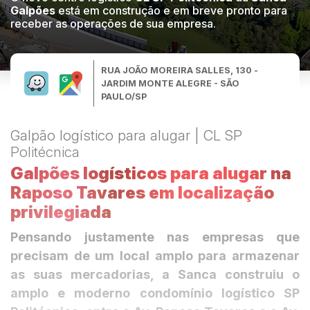
Galpões
está em construção e em breve pronto para
receber as operações de sua empresa.
RUA JOÃO MOREIRA SALLES, 130 -
JARDIM MONTE ALEGRE - SÃO
PAULO/SP
Galpão logístico para alugar | CL SP
Politécnica
Galpões logísticos para alugar na
Raposo
Tavares em localização
privilegiada
Pensando justamente nas empresas que
precisam de um local amplo para armazenar
as suas mercadorias, a Sanca construiu o
amplo e moderno condomínio logístico SP