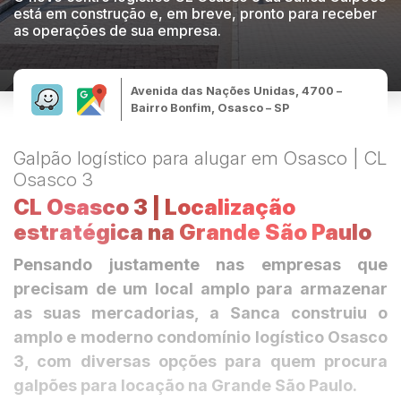
está em construção e, em breve, pronto para receber
as operações de sua empresa.
Avenida das Nações Unidas, 4700 –
Bairro Bonfim, Osasco – SP
Galpão logístico para alugar em Osasco | CL
Osasco 3
CL Osasco 3 | Localização
estratégica
na Grande São Paulo
Pensando justamente nas empresas que
precisam de um local amplo para armazenar
as suas mercadorias, a Sanca construiu o
amplo e moderno condomínio logístico Osasco
3, com diversas opções para quem procura
galpões para locação na Grande São Paulo.