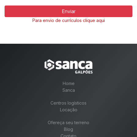
Rodovia Presidente
Marginal Tietê
Castelo Branco
4,2 KM
10,5 KM
Para envio de currículos clique aqui
Rodoanel Mario
Marginal Pinheiros
Covas
8,9 KM
6,1 KM
Aeroporto de
Aeroporto de
Congonhas
Guarulhos
Home
36,7 KM
55,7 KM
Sanca
Centros logísticos
Locação
Ofereça seu terreno
Blog
Contato