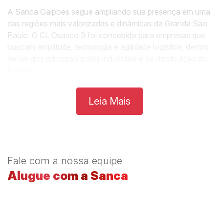
A Sanca Galpões segue ampliando sua presença em uma
das regiões mais valorizadas e dinâmicas da Grande São
Paulo. O CL Osasco 3 foi concebido para empresas que
buscam amplitude, tecnologia e agilidade logística, dentro
de um dos principais polos industriais e de distribuição do
Estado.
Situado na Avenida das Nações Unidas, 4.700 – Bairro
Leia Mais
Bonfim, o empreendimento oferece galpões logísticos
modulados e prontos para locação, com infraestrutura
moderna e soluções construtivas que atendem às mais
exigentes operações corporativas.
Com acesso facilitado às principais rodovias, o CL
Fale com a nossa equipe
Osasco 3 permite distribuição rápida e otimização de
Alugue com a Sanca
custos operacionais, atendendo tanto a capital quanto o
interior paulista com praticidade e eficiência.
O empreendimento está a 4,2 km da Rodovia Presidente