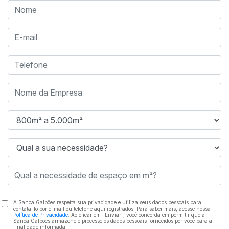
Castelo Branco, 6,1 km do Rodoanel Mário Covas, 8,9 km
da Marginal Pinheiros, 10,5 km da Marginal Tietê, 36,7 km
do Aeroporto de Congonhas e 55,7 km do Aeroporto de
Guarulhos.
Esta posição estratégica faz de Osasco um dos
endereços mais atrativos para empresas que valorizam
logística inteligente e fácil mobilidade metropolitana.
Alugar um galpão logístico na região é também uma
decisão estratégica para quem deseja abastecer o
comércio paulistano sem enfrentar longos deslocamentos
— reduzindo custos de transporte e tempo de entrega.
Se a sua operação exige um endereço logístico
completo, com infraestrutura moderna e acesso
privilegiado, conheça o CL Osasco 3 da Sanca Galpões
— um espaço projetado para impulsionar a eficiência do
A Sanca Galpões respeita sua privacidade e utiliza seus dados pessoais para
contatá-lo por e-mail ou telefone aqui registrados. Para saber mais, acesse nossa
seu negócio.
Política de Privacidade
. Ao clicar em "Enviar", você concorda em permitir que a
Sanca Galpões armazene e processe os dados pessoais fornecidos por você para a
finalidade informada.